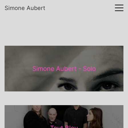
Simone Aubert
Simone Aubert - Solo
Tout Bleu